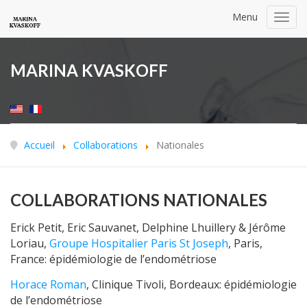
Menu
Toggl
navig
MARINA KVASKOFF
Accueil
Collaborations
Nationales
COLLABORATIONS NATIONALES
Erick Petit, Eric Sauvanet, Delphine Lhuillery & Jérôme
Loriau,
Groupe Hospitalier Paris St Joseph
, Paris,
France: épidémiologie de l’endométriose
Horace Roman
, Clinique Tivoli, Bordeaux: épidémiologie
de l’endométriose